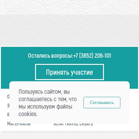
Остались вопросы:
+7 (3852) 206-101
Принять участие
Пользуясь сайтом, вы
О ФОРУМЕ
ПРОГРАММА
соглашаетесь с тем, что
Соглашаюсь
ЭКСПЕРТЫ
мы используем файлы
НОВОСТИ
cookies.
КОНТАКТЫ
РЕГИСТРАЦИЯ
МАТЕРИАЛЫ
ALTAI TRAVEL CREATE
© 2021 «visitaltai» Все права защищены.