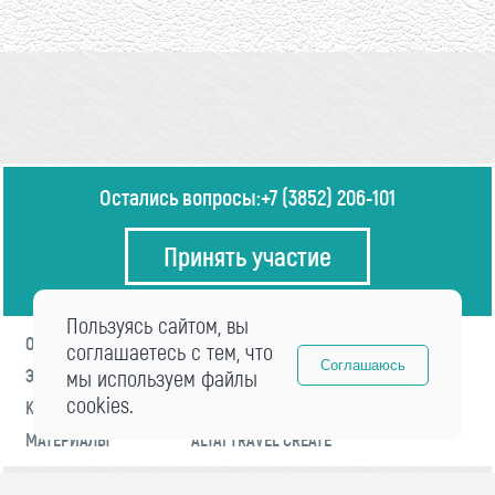
Остались вопросы:
+7 (3852) 206-101
Принять участие
Пользуясь сайтом, вы
О ФОРУМЕ
ПРОГРАММА
соглашаетесь с тем, что
Соглашаюсь
ЭКСПЕРТЫ
мы используем файлы
НОВОСТИ
cookies.
КОНТАКТЫ
РЕГИСТРАЦИЯ
МАТЕРИАЛЫ
ALTAI TRAVEL CREATE
© 2021 «visitaltai» Все права защищены.