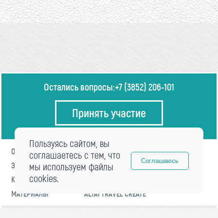
Остались вопросы:
+7 (3852) 206-101
Принять участие
Пользуясь сайтом, вы
О ФОРУМЕ
ПРОГРАММА
соглашаетесь с тем, что
Соглашаюсь
ЭКСПЕРТЫ
мы используем файлы
НОВОСТИ
cookies.
КОНТАКТЫ
РЕГИСТРАЦИЯ
МАТЕРИАЛЫ
ALTAI TRAVEL CREATE
© 2021 «visitaltai» Все права защищены.