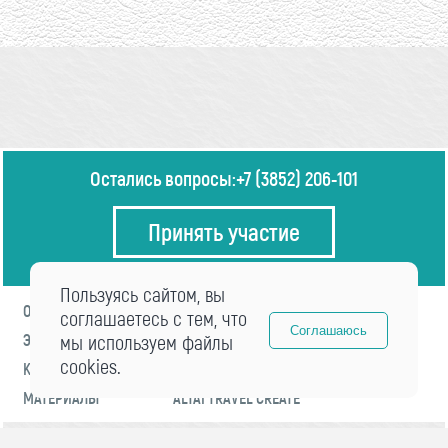
Остались вопросы:
+7 (3852) 206-101
Принять участие
Пользуясь сайтом, вы
О ФОРУМЕ
ПРОГРАММА
соглашаетесь с тем, что
Соглашаюсь
ЭКСПЕРТЫ
мы используем файлы
НОВОСТИ
cookies.
КОНТАКТЫ
РЕГИСТРАЦИЯ
МАТЕРИАЛЫ
ALTAI TRAVEL CREATE
© 2021 «visitaltai» Все права защищены.