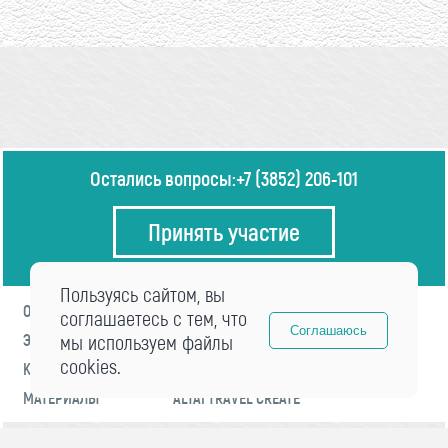
Остались вопросы:
+7 (3852) 206-101
Принять участие
Пользуясь сайтом, вы
О ФОРУМЕ
ПРОГРАММА
соглашаетесь с тем, что
Соглашаюсь
ЭКСПЕРТЫ
мы используем файлы
НОВОСТИ
cookies.
КОНТАКТЫ
РЕГИСТРАЦИЯ
МАТЕРИАЛЫ
ALTAI TRAVEL CREATE
© 2021 «visitaltai» Все права защищены.