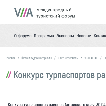
международный
туристский форум
О форуме
Программа
Эксперты
Новости
Конта
Главная
Фото и видео материалы
Фото материалы
VISIT ALTAI
Конкурс турпаспортов рай
Конкурс турпаспортов районов Алтайского края. 30.04