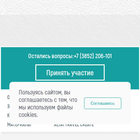
Остались вопросы:
+7 (3852) 206-101
Принять участие
Пользуясь сайтом, вы
О ФОРУМЕ
ПРОГРАММА
соглашаетесь с тем, что
Соглашаюсь
ЭКСПЕРТЫ
мы используем файлы
НОВОСТИ
cookies.
КОНТАКТЫ
РЕГИСТРАЦИЯ
МАТЕРИАЛЫ
ALTAI TRAVEL CREATE
© 2021 «visitaltai» Все права защищены.