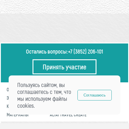
Остались вопросы:
+7 (3852) 206-101
Принять участие
Пользуясь сайтом, вы
О ФОРУМЕ
ПРОГРАММА
соглашаетесь с тем, что
Соглашаюсь
ЭКСПЕРТЫ
мы используем файлы
НОВОСТИ
cookies.
КОНТАКТЫ
РЕГИСТРАЦИЯ
МАТЕРИАЛЫ
ALTAI TRAVEL CREATE
© 2021 «visitaltai» Все права защищены.