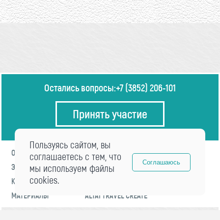
Остались вопросы:
+7 (3852) 206-101
Принять участие
Пользуясь сайтом, вы
О ФОРУМЕ
ПРОГРАММА
соглашаетесь с тем, что
Соглашаюсь
ЭКСПЕРТЫ
мы используем файлы
НОВОСТИ
cookies.
КОНТАКТЫ
РЕГИСТРАЦИЯ
МАТЕРИАЛЫ
ALTAI TRAVEL CREATE
© 2021 «visitaltai» Все права защищены.