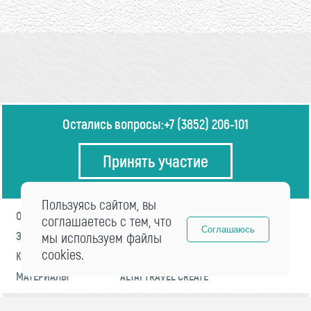
Остались вопросы:
+7 (3852) 206-101
Принять участие
Пользуясь сайтом, вы
О ФОРУМЕ
ПРОГРАММА
соглашаетесь с тем, что
Соглашаюсь
ЭКСПЕРТЫ
мы используем файлы
НОВОСТИ
cookies.
КОНТАКТЫ
РЕГИСТРАЦИЯ
МАТЕРИАЛЫ
ALTAI TRAVEL CREATE
© 2021 «visitaltai» Все права защищены.