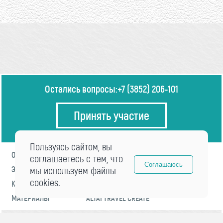
Остались вопросы:
+7 (3852) 206-101
Принять участие
Пользуясь сайтом, вы
О ФОРУМЕ
ПРОГРАММА
соглашаетесь с тем, что
Соглашаюсь
ЭКСПЕРТЫ
мы используем файлы
НОВОСТИ
cookies.
КОНТАКТЫ
РЕГИСТРАЦИЯ
МАТЕРИАЛЫ
ALTAI TRAVEL CREATE
© 2021 «visitaltai» Все права защищены.