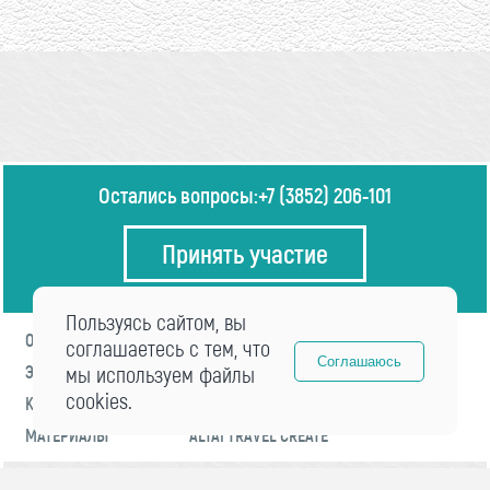
Остались вопросы:
+7 (3852) 206-101
Принять участие
Пользуясь сайтом, вы
О ФОРУМЕ
ПРОГРАММА
соглашаетесь с тем, что
Соглашаюсь
ЭКСПЕРТЫ
мы используем файлы
НОВОСТИ
cookies.
КОНТАКТЫ
РЕГИСТРАЦИЯ
МАТЕРИАЛЫ
ALTAI TRAVEL CREATE
© 2021 «visitaltai» Все права защищены.