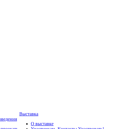
Выставка
оведения
О выставке
 проехать
Участникам
Контакты
Участвовать!