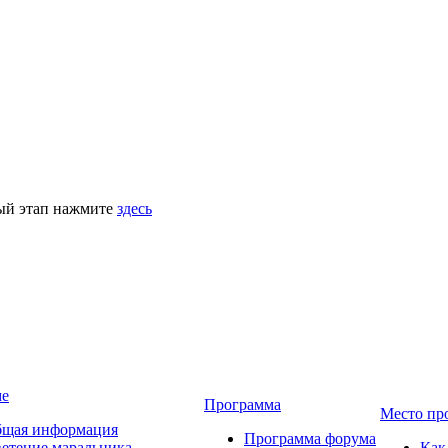
ный этап нажмите
здесь
ме
Программа
Место пр
щая информация
Программа форума
етение маральника
Как