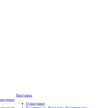
Выставка
оведения
О выставке
 проехать
Участникам
Контакты
Участвовать!