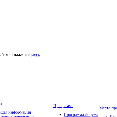
ный этап нажмите
здесь
ме
Программа
Место пр
щая информация
Программа форума
етение маральника
Как