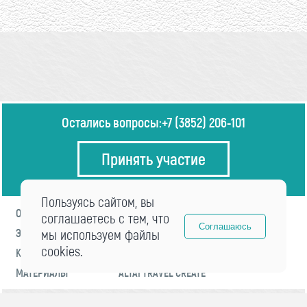
Остались вопросы:
+7 (3852) 206-101
Принять участие
Пользуясь сайтом, вы
О ФОРУМЕ
ПРОГРАММА
соглашаетесь с тем, что
Соглашаюсь
ЭКСПЕРТЫ
мы используем файлы
НОВОСТИ
cookies.
КОНТАКТЫ
РЕГИСТРАЦИЯ
МАТЕРИАЛЫ
ALTAI TRAVEL CREATE
© 2021 «visitaltai» Все права защищены.