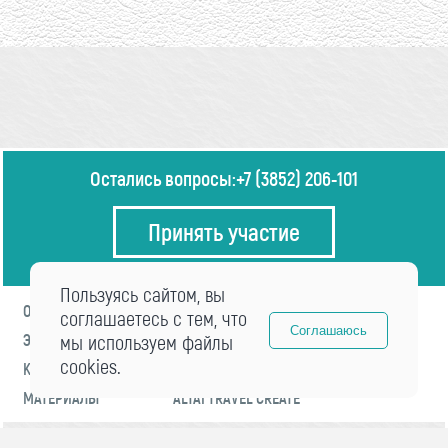
Остались вопросы:
+7 (3852) 206-101
Принять участие
Пользуясь сайтом, вы
О ФОРУМЕ
ПРОГРАММА
соглашаетесь с тем, что
Соглашаюсь
ЭКСПЕРТЫ
мы используем файлы
НОВОСТИ
cookies.
КОНТАКТЫ
РЕГИСТРАЦИЯ
МАТЕРИАЛЫ
ALTAI TRAVEL CREATE
© 2021 «visitaltai» Все права защищены.