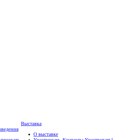
Выставка
оведения
О выставке
 проехать
Участникам
Контакты
Участвовать!