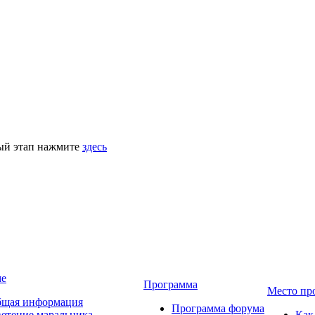
ный этап нажмите
здесь
ме
Программа
Место пр
щая информация
Программа форума
етение маральника
Как