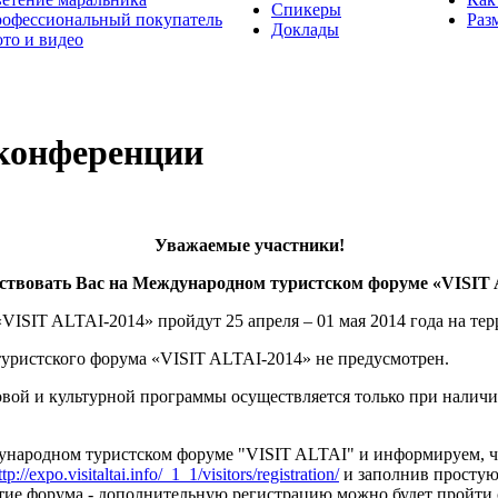
Спикеры
офессиональный покупатель
Раз
Доклады
то и видео
конференции
Уважаемые участники!
ствовать Вас на Международном туристском форуме «VISIT 
SIT ALTAI-2014» пройдут 25 апреля – 01 мая 2014 года на терр
туристского форума «VISIT ALTAI-2014» не предусмотрен.
вой и культурной программы осуществляется только при наличи
ждународном туристском форуме "VISIT ALTAI" и информируем,
ttp://expo.visitaltai.info/_
1_1/visitors/registration/
и заполнив простую
тие форума - дополнительную регистрацию можно будет пройти 