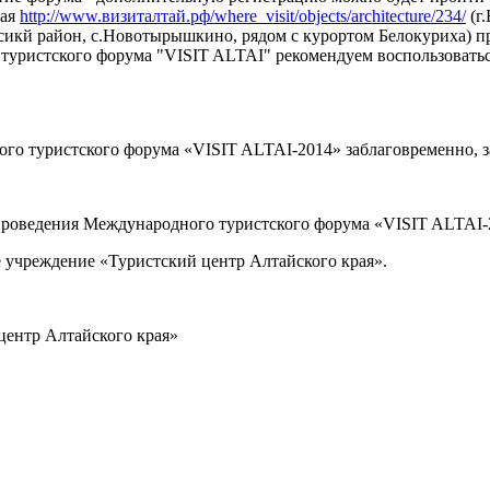
рая
http://www.визиталтай.рф/
where_visit/objects/
architecture/234/
(г.
кй район, с.Новотырышкино, рядом с курортом Белокуриха) прох
туристского форума "VISIT ALTAI" рекомендуем воспользоватьс
 туристского форума «VISIT ALTAI-2014» заблаговременно, за
и проведения Международного туристского форума «VISIT ALTAI-
 учреждение «Туристский центр Алтайского края».
центр Алтайского края»