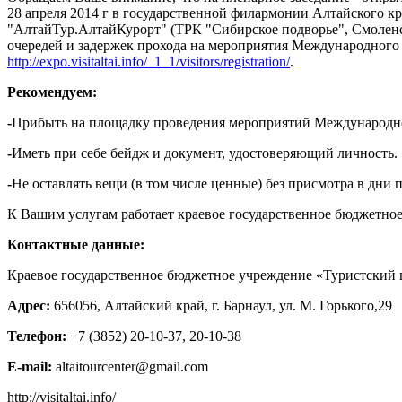
28 апреля 2014 г в государственной филармонии Алтайского к
"АлтайТур.АлтайКурорт" (ТРК "Сибирское подворье", Смоленси
очередей и задержек прохода на мероприятия Международного 
http://expo.visitaltai.info/_
1_1/visitors/registration/
.
Рекомендуем:
-
Прибыть на площадку проведения мероприятий Международного
-
Иметь при себе бейдж и документ, удостоверяющий личность.
-
Не оставлять вещи (в том числе ценные) без присмотра в дн
К Вашим услугам работает краевое государственное бюджетное
Контактные данные:
Краевое государственное бюджетное учреждение «Туристский 
Адрес:
656056, Алтайский край, г. Барнаул, ул. М. Горького,29
Телефон:
+7 (3852) 20-10-37, 20-10-38
E-mail:
altaitourcenter@gmail.com
http://visitaltai.info/