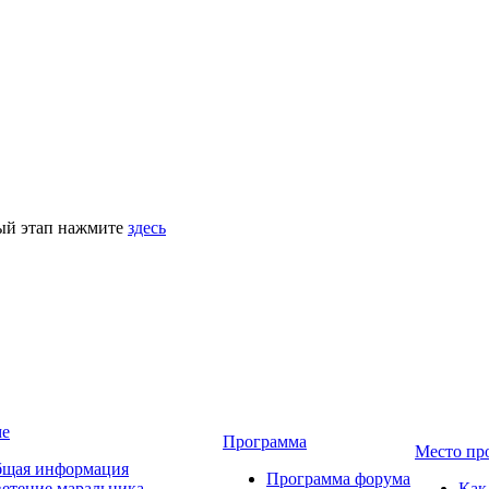
ный этап нажмите
здесь
ме
Программа
Место пр
щая информация
Программа форума
етение маральника
Как