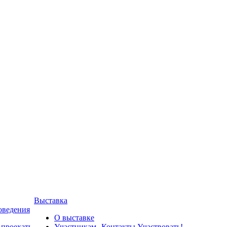
Выставка
оведения
О выставке
 проехать
Участникам
Контакты
Участвовать!