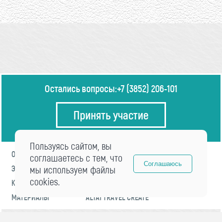
Остались вопросы:
+7 (3852) 206-101
Принять участие
Пользуясь сайтом, вы
О ФОРУМЕ
ПРОГРАММА
соглашаетесь с тем, что
Соглашаюсь
ЭКСПЕРТЫ
мы используем файлы
НОВОСТИ
cookies.
КОНТАКТЫ
РЕГИСТРАЦИЯ
МАТЕРИАЛЫ
ALTAI TRAVEL CREATE
© 2021 «visitaltai» Все права защищены.