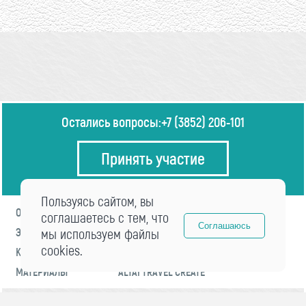
Остались вопросы:
+7 (3852) 206-101
Принять участие
Пользуясь сайтом, вы
О ФОРУМЕ
ПРОГРАММА
соглашаетесь с тем, что
Соглашаюсь
ЭКСПЕРТЫ
мы используем файлы
НОВОСТИ
cookies.
КОНТАКТЫ
РЕГИСТРАЦИЯ
МАТЕРИАЛЫ
ALTAI TRAVEL CREATE
© 2021 «visitaltai» Все права защищены.