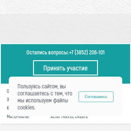
Остались вопросы:
+7 (3852) 206-101
Принять участие
Пользуясь сайтом, вы
О ФОРУМЕ
ПРОГРАММА
соглашаетесь с тем, что
Соглашаюсь
ЭКСПЕРТЫ
мы используем файлы
НОВОСТИ
cookies.
КОНТАКТЫ
РЕГИСТРАЦИЯ
МАТЕРИАЛЫ
ALTAI TRAVEL CREATE
© 2021 «visitaltai» Все права защищены.