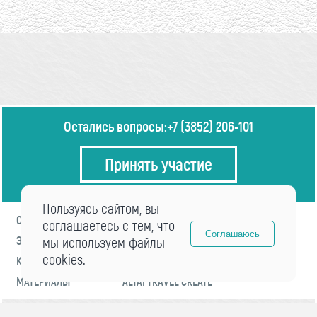
Остались вопросы:
+7 (3852) 206-101
Принять участие
Пользуясь сайтом, вы
О ФОРУМЕ
ПРОГРАММА
соглашаетесь с тем, что
Соглашаюсь
ЭКСПЕРТЫ
мы используем файлы
НОВОСТИ
cookies.
КОНТАКТЫ
РЕГИСТРАЦИЯ
МАТЕРИАЛЫ
ALTAI TRAVEL CREATE
© 2021 «visitaltai» Все права защищены.