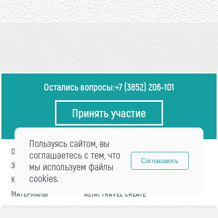
Остались вопросы:
+7 (3852) 206-101
Принять участие
Пользуясь сайтом, вы
О ФОРУМЕ
ПРОГРАММА
соглашаетесь с тем, что
Соглашаюсь
ЭКСПЕРТЫ
мы используем файлы
НОВОСТИ
cookies.
КОНТАКТЫ
РЕГИСТРАЦИЯ
МАТЕРИАЛЫ
ALTAI TRAVEL CREATE
© 2021 «visitaltai» Все права защищены.