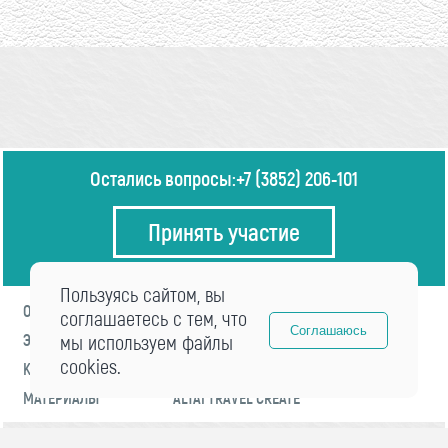
Остались вопросы:
+7 (3852) 206-101
Принять участие
Пользуясь сайтом, вы
О ФОРУМЕ
ПРОГРАММА
соглашаетесь с тем, что
Соглашаюсь
ЭКСПЕРТЫ
мы используем файлы
НОВОСТИ
cookies.
КОНТАКТЫ
РЕГИСТРАЦИЯ
МАТЕРИАЛЫ
ALTAI TRAVEL CREATE
© 2021 «visitaltai» Все права защищены.