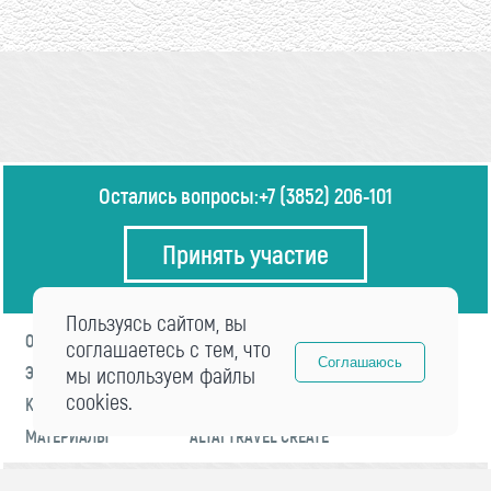
Остались вопросы:
+7 (3852) 206-101
Принять участие
Пользуясь сайтом, вы
О ФОРУМЕ
ПРОГРАММА
соглашаетесь с тем, что
Соглашаюсь
ЭКСПЕРТЫ
мы используем файлы
НОВОСТИ
cookies.
КОНТАКТЫ
РЕГИСТРАЦИЯ
МАТЕРИАЛЫ
ALTAI TRAVEL CREATE
© 2021 «visitaltai» Все права защищены.