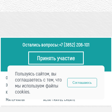
Остались вопросы:
+7 (3852) 206-101
Принять участие
Пользуясь сайтом, вы
О ФОРУМЕ
ПРОГРАММА
соглашаетесь с тем, что
Соглашаюсь
ЭКСПЕРТЫ
мы используем файлы
НОВОСТИ
cookies.
КОНТАКТЫ
РЕГИСТРАЦИЯ
МАТЕРИАЛЫ
ALTAI TRAVEL CREATE
© 2021 «visitaltai» Все права защищены.