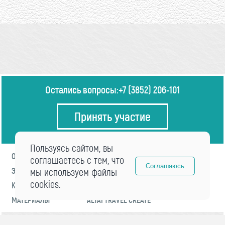
Остались вопросы:
+7 (3852) 206-101
Принять участие
Пользуясь сайтом, вы
О ФОРУМЕ
ПРОГРАММА
соглашаетесь с тем, что
Соглашаюсь
ЭКСПЕРТЫ
мы используем файлы
НОВОСТИ
cookies.
КОНТАКТЫ
РЕГИСТРАЦИЯ
МАТЕРИАЛЫ
ALTAI TRAVEL CREATE
© 2021 «visitaltai» Все права защищены.