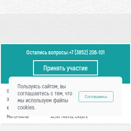
Остались вопросы:
+7 (3852) 206-101
Принять участие
Пользуясь сайтом, вы
О ФОРУМЕ
ПРОГРАММА
соглашаетесь с тем, что
Соглашаюсь
ЭКСПЕРТЫ
мы используем файлы
НОВОСТИ
cookies.
КОНТАКТЫ
РЕГИСТРАЦИЯ
МАТЕРИАЛЫ
ALTAI TRAVEL CREATE
© 2021 «visitaltai» Все права защищены.