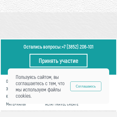
Остались вопросы:
+7 (3852) 206-101
Принять участие
Пользуясь сайтом, вы
О ФОРУМЕ
ПРОГРАММА
соглашаетесь с тем, что
Соглашаюсь
ЭКСПЕРТЫ
мы используем файлы
НОВОСТИ
cookies.
КОНТАКТЫ
РЕГИСТРАЦИЯ
МАТЕРИАЛЫ
ALTAI TRAVEL CREATE
© 2021 «visitaltai» Все права защищены.