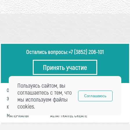
Остались вопросы:
+7 (3852) 206-101
Принять участие
Пользуясь сайтом, вы
О ФОРУМЕ
ПРОГРАММА
соглашаетесь с тем, что
Соглашаюсь
ЭКСПЕРТЫ
мы используем файлы
НОВОСТИ
cookies.
КОНТАКТЫ
РЕГИСТРАЦИЯ
МАТЕРИАЛЫ
ALTAI TRAVEL CREATE
© 2021 «visitaltai» Все права защищены.