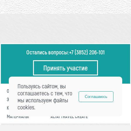
Остались вопросы:
+7 (3852) 206-101
Принять участие
Пользуясь сайтом, вы
О ФОРУМЕ
ПРОГРАММА
соглашаетесь с тем, что
Соглашаюсь
ЭКСПЕРТЫ
мы используем файлы
НОВОСТИ
cookies.
КОНТАКТЫ
РЕГИСТРАЦИЯ
МАТЕРИАЛЫ
ALTAI TRAVEL CREATE
© 2021 «visitaltai» Все права защищены.