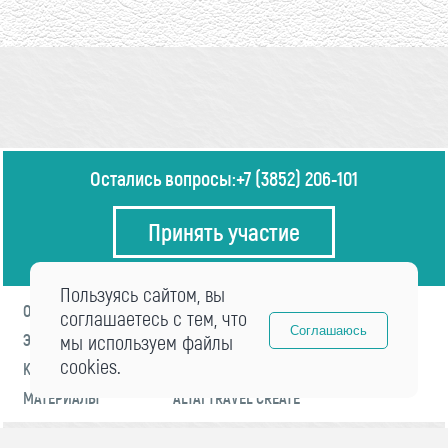
Остались вопросы:
+7 (3852) 206-101
Принять участие
Пользуясь сайтом, вы
О ФОРУМЕ
ПРОГРАММА
соглашаетесь с тем, что
Соглашаюсь
ЭКСПЕРТЫ
мы используем файлы
НОВОСТИ
cookies.
КОНТАКТЫ
РЕГИСТРАЦИЯ
МАТЕРИАЛЫ
ALTAI TRAVEL CREATE
© 2021 «visitaltai» Все права защищены.