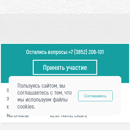
Остались вопросы:
+7 (3852) 206-101
Принять участие
Пользуясь сайтом, вы
О ФОРУМЕ
ПРОГРАММА
соглашаетесь с тем, что
Соглашаюсь
ЭКСПЕРТЫ
мы используем файлы
НОВОСТИ
cookies.
КОНТАКТЫ
РЕГИСТРАЦИЯ
МАТЕРИАЛЫ
ALTAI TRAVEL CREATE
© 2021 «visitaltai» Все права защищены.