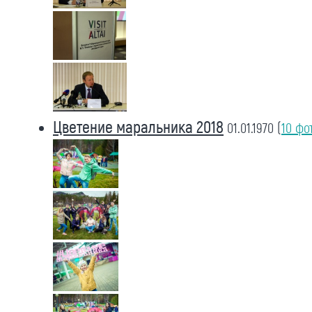
Цветение маральника 2018
01.01.1970
(
10 фо