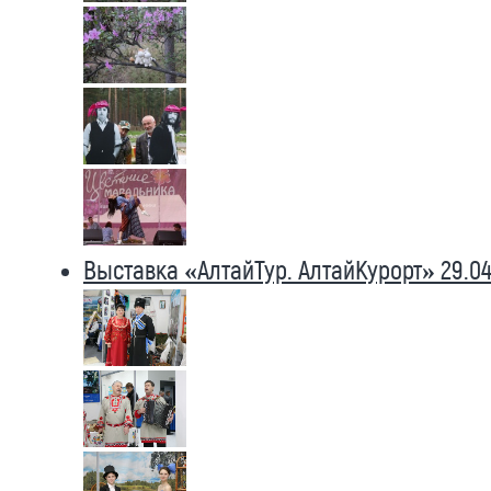
Выставка «АлтайТур. АлтайКурорт» 29.04