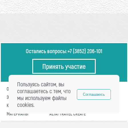
Остались вопросы:
+7 (3852) 206-101
Принять участие
Пользуясь сайтом, вы
О ФОРУМЕ
ПРОГРАММА
соглашаетесь с тем, что
Соглашаюсь
ЭКСПЕРТЫ
мы используем файлы
НОВОСТИ
cookies.
КОНТАКТЫ
РЕГИСТРАЦИЯ
МАТЕРИАЛЫ
ALTAI TRAVEL CREATE
© 2021 «visitaltai» Все права защищены.