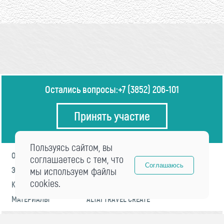
Остались вопросы:
+7 (3852) 206-101
Принять участие
Пользуясь сайтом, вы
О ФОРУМЕ
ПРОГРАММА
соглашаетесь с тем, что
Соглашаюсь
ЭКСПЕРТЫ
мы используем файлы
НОВОСТИ
cookies.
КОНТАКТЫ
РЕГИСТРАЦИЯ
МАТЕРИАЛЫ
ALTAI TRAVEL CREATE
© 2021 «visitaltai» Все права защищены.