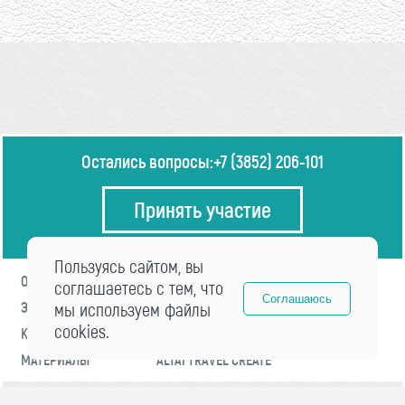
Остались вопросы:
+7 (3852) 206-101
Принять участие
Пользуясь сайтом, вы
О ФОРУМЕ
ПРОГРАММА
соглашаетесь с тем, что
Соглашаюсь
ЭКСПЕРТЫ
мы используем файлы
НОВОСТИ
cookies.
КОНТАКТЫ
РЕГИСТРАЦИЯ
МАТЕРИАЛЫ
ALTAI TRAVEL CREATE
© 2021 «visitaltai» Все права защищены.