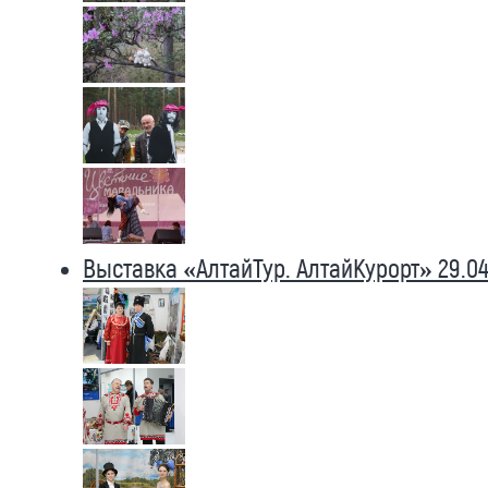
Выставка «АлтайТур. АлтайКурорт» 29.04