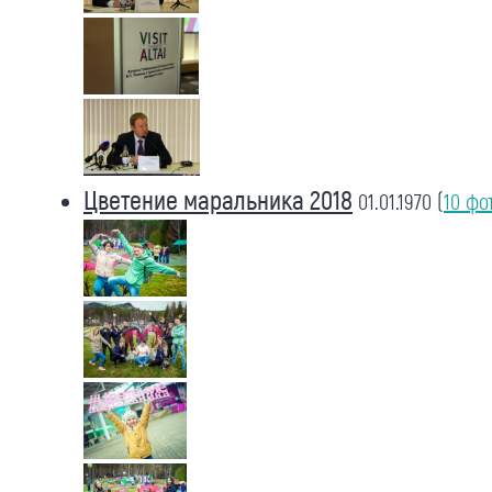
Цветение маральника 2018
01.01.1970
(
10 фо