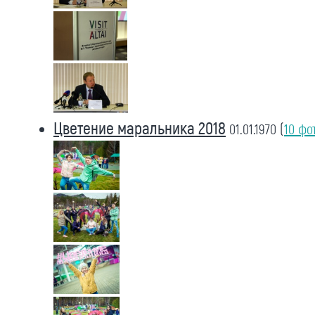
Цветение маральника 2018
01.01.1970
(
10 фо