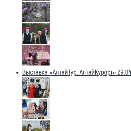
Выставка «АлтайТур. АлтайКурорт» 29.04