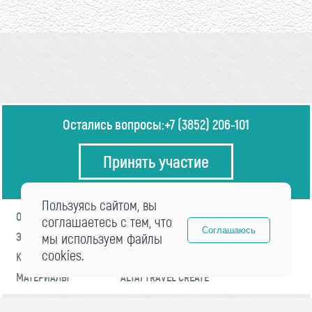
Остались вопросы:
+7 (3852) 206-101
Принять участие
Пользуясь сайтом, вы
О ФОРУМЕ
ПРОГРАММА
соглашаетесь с тем, что
Соглашаюсь
ЭКСПЕРТЫ
мы используем файлы
НОВОСТИ
cookies.
КОНТАКТЫ
РЕГИСТРАЦИЯ
МАТЕРИАЛЫ
ALTAI TRAVEL CREATE
© 2021 «visitaltai» Все права защищены.