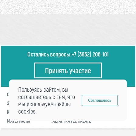
Остались вопросы:
+7 (3852) 206-101
Принять участие
Пользуясь сайтом, вы
О ФОРУМЕ
ПРОГРАММА
соглашаетесь с тем, что
Соглашаюсь
ЭКСПЕРТЫ
мы используем файлы
НОВОСТИ
cookies.
КОНТАКТЫ
РЕГИСТРАЦИЯ
МАТЕРИАЛЫ
ALTAI TRAVEL CREATE
© 2021 «visitaltai» Все права защищены.