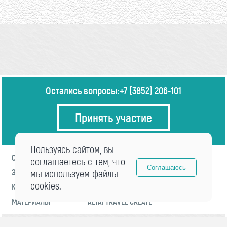
Остались вопросы:
+7 (3852) 206-101
Принять участие
Пользуясь сайтом, вы
О ФОРУМЕ
ПРОГРАММА
соглашаетесь с тем, что
Соглашаюсь
ЭКСПЕРТЫ
мы используем файлы
НОВОСТИ
cookies.
КОНТАКТЫ
РЕГИСТРАЦИЯ
МАТЕРИАЛЫ
ALTAI TRAVEL CREATE
© 2021 «visitaltai» Все права защищены.