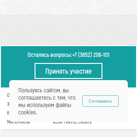
Остались вопросы:
+7 (3852) 206-101
Принять участие
Пользуясь сайтом, вы
О ФОРУМЕ
ПРОГРАММА
соглашаетесь с тем, что
Соглашаюсь
ЭКСПЕРТЫ
мы используем файлы
НОВОСТИ
cookies.
КОНТАКТЫ
РЕГИСТРАЦИЯ
МАТЕРИАЛЫ
ALTAI TRAVEL CREATE
© 2021 «visitaltai» Все права защищены.