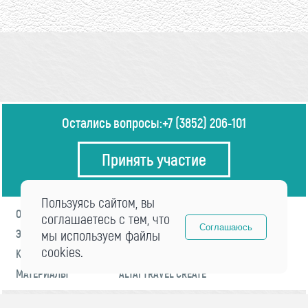
Остались вопросы:
+7 (3852) 206-101
Принять участие
Пользуясь сайтом, вы
О ФОРУМЕ
ПРОГРАММА
соглашаетесь с тем, что
Соглашаюсь
ЭКСПЕРТЫ
мы используем файлы
НОВОСТИ
cookies.
КОНТАКТЫ
РЕГИСТРАЦИЯ
МАТЕРИАЛЫ
ALTAI TRAVEL CREATE
© 2021 «visitaltai» Все права защищены.