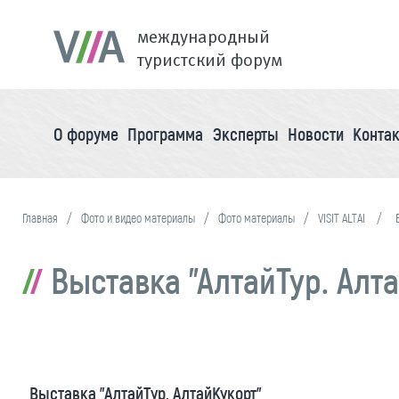
международный
туристский форум
О форуме
Программа
Эксперты
Новости
Конта
Главная
Фото и видео материалы
Фото материалы
VISIT ALTAI
Выставка "АлтайТур. Алт
Выставка "АлтайТур. АлтайКукорт"