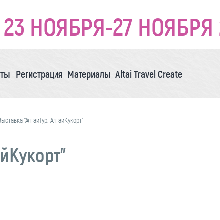
23 НОЯБРЯ-27 НОЯБРЯ 
кты
Регистрация
Материалы
Altai Travel Create
Выставка "АлтайТур. АлтайКукорт"
айКукорт"