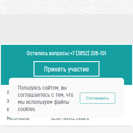
Остались вопросы:
+7 (3852) 206-101
Принять участие
Пользуясь сайтом, вы
О ФОРУМЕ
ПРОГРАММА
соглашаетесь с тем, что
Соглашаюсь
ЭКСПЕРТЫ
мы используем файлы
НОВОСТИ
cookies.
КОНТАКТЫ
РЕГИСТРАЦИЯ
МАТЕРИАЛЫ
ALTAI TRAVEL CREATE
© 2021 «visitaltai» Все права защищены.