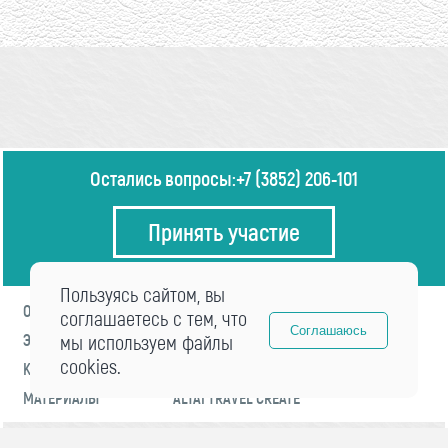
Остались вопросы:
+7 (3852) 206-101
Принять участие
Пользуясь сайтом, вы
О ФОРУМЕ
ПРОГРАММА
соглашаетесь с тем, что
Соглашаюсь
ЭКСПЕРТЫ
мы используем файлы
НОВОСТИ
cookies.
КОНТАКТЫ
РЕГИСТРАЦИЯ
МАТЕРИАЛЫ
ALTAI TRAVEL CREATE
© 2021 «visitaltai» Все права защищены.