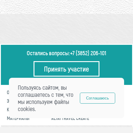
Остались вопросы:
+7 (3852) 206-101
Принять участие
Пользуясь сайтом, вы
О ФОРУМЕ
ПРОГРАММА
соглашаетесь с тем, что
Соглашаюсь
ЭКСПЕРТЫ
мы используем файлы
НОВОСТИ
cookies.
КОНТАКТЫ
РЕГИСТРАЦИЯ
МАТЕРИАЛЫ
ALTAI TRAVEL CREATE
© 2021 «visitaltai» Все права защищены.