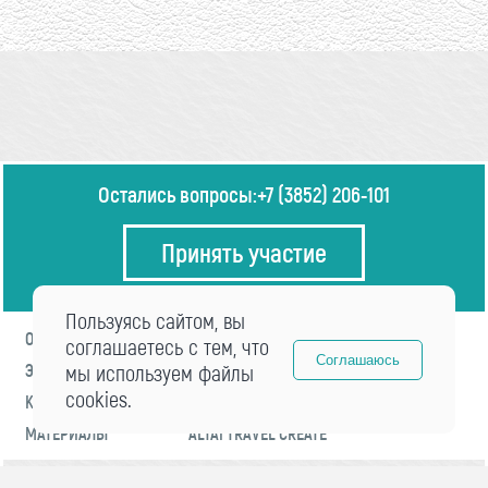
Остались вопросы:
+7 (3852) 206-101
Принять участие
Пользуясь сайтом, вы
О ФОРУМЕ
ПРОГРАММА
соглашаетесь с тем, что
Соглашаюсь
ЭКСПЕРТЫ
мы используем файлы
НОВОСТИ
cookies.
КОНТАКТЫ
РЕГИСТРАЦИЯ
МАТЕРИАЛЫ
ALTAI TRAVEL CREATE
© 2021 «visitaltai» Все права защищены.