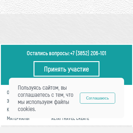
Остались вопросы:
+7 (3852) 206-101
Принять участие
Пользуясь сайтом, вы
О ФОРУМЕ
ПРОГРАММА
соглашаетесь с тем, что
Соглашаюсь
ЭКСПЕРТЫ
мы используем файлы
НОВОСТИ
cookies.
КОНТАКТЫ
РЕГИСТРАЦИЯ
МАТЕРИАЛЫ
ALTAI TRAVEL CREATE
© 2021 «visitaltai» Все права защищены.